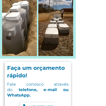
Faça um orçamento
rápido!
Fale conosco através
do
telefone, e-mail ou
WhatsApp.