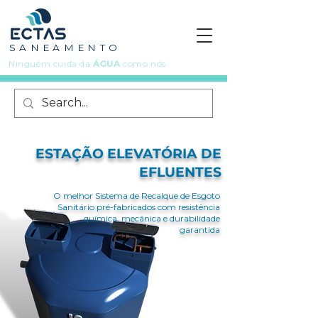
S A N E A M E N T O
Ninguém cuida da
ÁGUA
como nós.
ESTAÇÃO ELEVATÓRIA DE
EFLUENTES
O melhor Sistema de Recalque de Esgoto
Sanitário pré-fabricados com resistência
química, mecânica e durabilidade
garantida