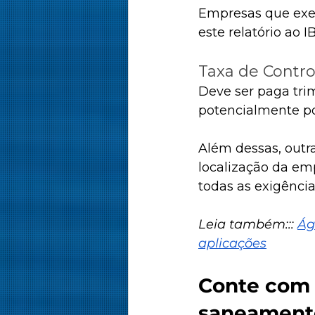
Empresas que exer
este relatório ao I
Taxa de Contro
Deve ser paga tri
potencialmente pol
Além dessas, outr
localização da emp
todas as exigências
Leia também::: 
Ág
aplicações
Conte com 
saneament