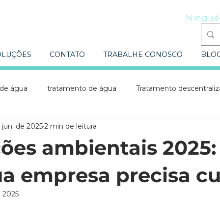
Ningué
OLUÇÕES
CONTATO
TRABALHE CONOSCO
BLO
 de água
tratamento de água
Tratamento descentrali
 jun. de 2025
2 min de leitura
ntratos turnkey
Automação e BIM
Tratamento de ef
ões ambientais 2025:
elevatória de efluentes
Estação de tratamento de efluent
ua empresa precisa c
e 2025
automação
Estação de tratamento de água\
Estação