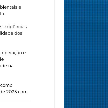
ientais e 
o. 
 exigências 
lidade dos 
 operação e 
de 
ade na 
 como 
 de 2025 com 