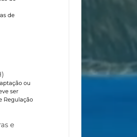
as de 
H)
captação ou 
ve ser 
de Regulação 
as e 