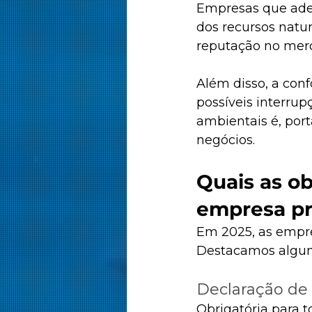
Empresas que ade
dos recursos natu
reputação no merc
Além disso, a con
possíveis interrup
ambientais é, por
negócios.​
Quais as o
empresa pr
Em 2025, as empre
Destacamos alguma
Declaração de
Obrigatória para 