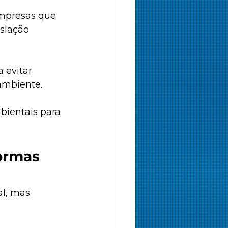
empresas que 
slação 
 evitar 
ambiente. 
ientais para 
ormas 
l, mas 