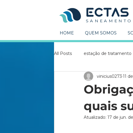
S A N E A M E N T O
HOME
QUEM SOMOS
S
All Posts
estação de tratamento
vinicius0273
11 de
Estações de tratamento
Co
Obrigaç
Captação de água
Estação 
quais s
Atualizado:
17 de jun. d
Estação elevatória
ete