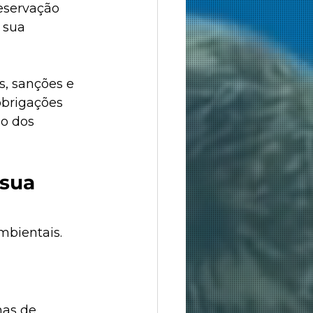
eservação 
 sua 
, sanções e 
obrigações 
o dos 
sua 
bientais. 
as de 