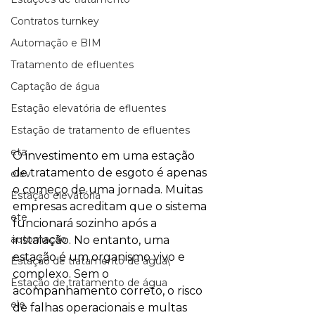
Contratos turnkey
Automação e BIM
Tratamento de efluentes
Captação de água
Estação elevatória de efluentes
Estação de tratamento de efluentes
eta
O investimento em uma estação 
de tratamento de esgoto é apenas 
elev
o começo de uma jornada. Muitas 
Estação elevatória
empresas acreditam que o sistema 
ete
funcionará sozinho após a 
automação
instalação. No entanto, uma 
estação é um organismo vivo e 
Estação de tratamento de água\
complexo. Sem o 
Estação de tratamento de água
acompanhamento correto, o risco 
ele
de falhas operacionais e multas 