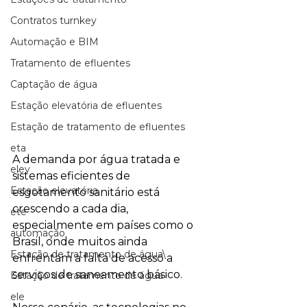
Contratos turnkey
Automação e BIM
Tratamento de efluentes
Captação de água
Estação elevatória de efluentes
Estação de tratamento de efluentes
eta
A demanda por água tratada e 
elev
sistemas eficientes de 
Estação elevatória
esgotamento sanitário está 
crescendo a cada dia, 
ete
especialmente em países como o 
automação
Brasil, onde muitos ainda 
Estação de tratamento de água\
enfrentam a falta de acesso a 
serviços de saneamento básico. 
Estação de tratamento de água
ele