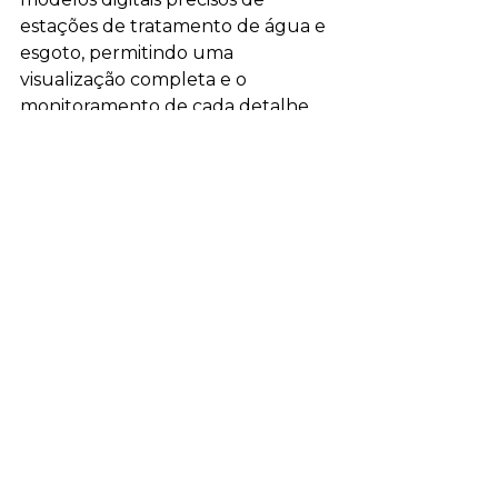
estações de tratamento de água e 
esgoto, permitindo uma 
visualização completa e o 
monitoramento de cada detalhe 
das operações.
Com a tecnologia BIM, as empresas 
podem reduzir custos de 
manutenção, prevenir falhas e 
otimizar o tempo de operação. 
Além disso, o BIM facilita a 
comunicação entre equipes de 
engenharia, manutenção e 
operação, garantindo uma gestão 
mais eficiente das instalações de 
saneamento.
Leia também::: 
Estação de 