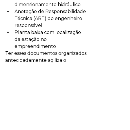
dimensionamento hidráulico
Anotação de Responsabilidade 
Técnica (ART) do engenheiro 
responsável
Planta baixa com localização 
da estação no 
empreendimento
Ter esses documentos organizados 
antecipadamente agiliza o 
processo de licenciamento.
Projetos ECTAS para 
o setor logístico
A ECTAS Saneamento atua desde 
2002 em projetos de tratamento 
de água e efluentes. Com mais de 
600 projetos executados, a 
empresa tem experiência 