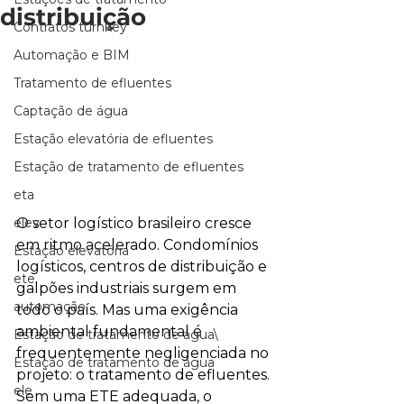
distribuição
Contratos turnkey
Automação e BIM
Tratamento de efluentes
Captação de água
Estação elevatória de efluentes
Estação de tratamento de efluentes
eta
O setor logístico brasileiro cresce 
elev
em ritmo acelerado. Condomínios 
Estação elevatória
logísticos, centros de distribuição e 
ete
galpões industriais surgem em 
automação
todo o país. Mas uma exigência 
ambiental fundamental é 
Estação de tratamento de água\
frequentemente negligenciada no 
Estação de tratamento de água
projeto: o tratamento de efluentes.
ele
Sem uma ETE adequada, o 