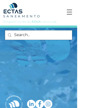
S A N E A M E N T O
Ninguém cuida da
ÁGUA
como nós.