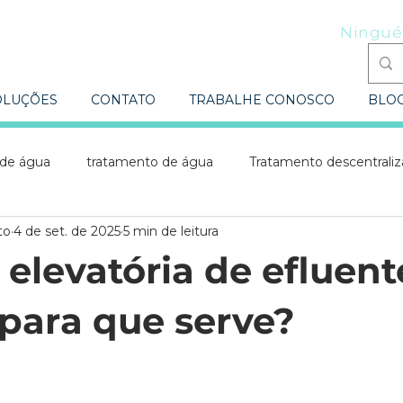
Ningué
OLUÇÕES
CONTATO
TRABALHE CONOSCO
BLO
 de água
tratamento de água
Tratamento descentrali
to
4 de set. de 2025
5 min de leitura
ntratos turnkey
Automação e BIM
Tratamento de ef
elevatória de efluent
elevatória de efluentes
Estação de tratamento de efluent
 para que serve?
automação
Estação de tratamento de água\
Estação