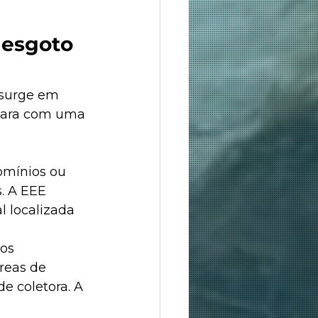
esgoto 
surge em 
epara com uma 
omínios ou 
. A EEE 
 localizada 
os 
reas de 
e coletora. A 