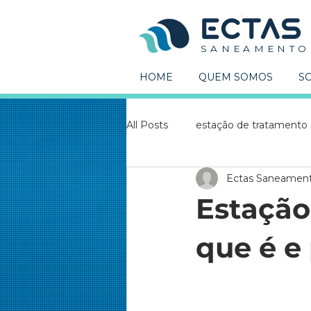
S A N E A M E N T O
HOME
QUEM SOMOS
S
All Posts
estação de tratamento
Ectas Saneamen
Estações de tratamento
Co
Estação 
Captação de água
Estação 
que é e
Estação elevatória
ete