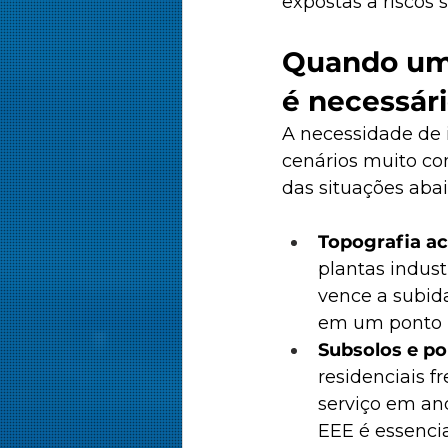
expostas a riscos 
Quando um
é necessár
A necessidade de
cenários muito co
das situações abai
Topografia ac
plantas indust
vence a subida
em um ponto m
Subsolos e po
residenciais 
serviço em and
EEE é essencia