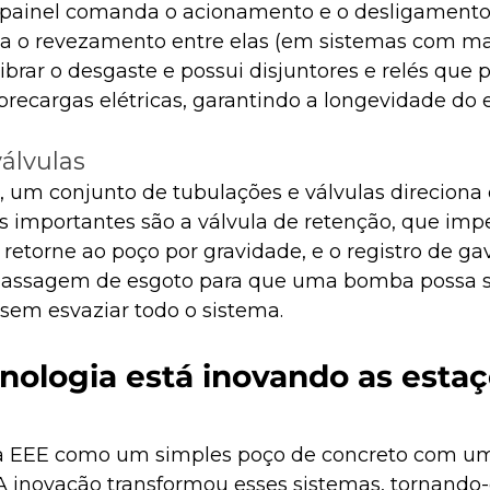
 painel comanda o acionamento e o desligamento
a o revezamento entre elas (em sistemas com m
brar o desgaste e possui disjuntores e relés que 
brecargas elétricas, garantindo a longevidade do
álvulas
 um conjunto de tubulações e válvulas direciona o
importantes são a válvula de retenção, que imp
etorne ao poço por gravidade, e o registro de gav
passagem de esgoto para que uma bomba possa se
em esvaziar todo o sistema.
nologia está inovando as estaç
 EEE como um simples poço de concreto com u
 A inovação transformou esses sistemas, tornando-