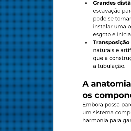
Grandes distâ
escavação par
pode se tornar
instalar uma o
esgoto e inici
Transposição 
naturais e art
que a constru
a tubulação.
A anatomia
os compon
Embora possa pare
um sistema compos
harmonia para gara