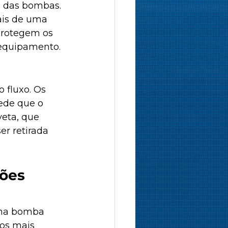
 das bombas. 
ais de uma 
protegem os 
 equipamento.
 fluxo. Os 
ede que o 
eta, que 
r retirada 
ões 
ma bomba 
os mais 