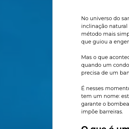
No universo do san
inclinação natural
método mais simpl
que guiou a engenh
Mas o que acontec
quando um condomí
precisa de um ban
É nesses momentos
tem um nome: esta
garante o bombeam
impõe barreiras.
O que é uma