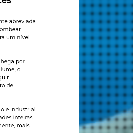
nte abreviada 
bombear 
ra um nível 
chega por 
lume, o 
uir 
to de 
 e industrial 
des inteiras 
ente, mais 