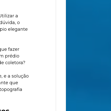
ilizar a 
dúvida, o 
pio elegante 
ue fazer 
m prédio 
e coletora? 
 e a solução 
ante que 
opografia 
tes 