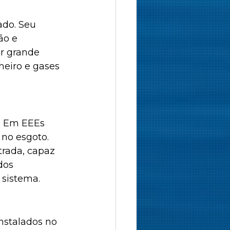
ado. Seu 
ão e 
r grande 
heiro e gases 
. Em EEEs 
no esgoto. 
rada, capaz 
dos 
 sistema.
nstalados no 