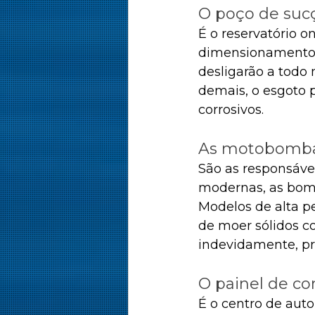
O poço de suc
É o reservatório 
dimensionamento é
desligarão a todo
demais, o esgoto 
corrosivos.
As motobomb
São as responsáve
modernas, as bomb
Modelos de alta p
de moer sólidos co
indevidamente, pr
O painel de c
É o centro de auto