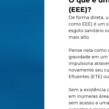
(EEE)?
De forma direta, 
como EEE) é um si
esgoto sanitário o
mais alto. 
Pense nela como u
gravidade em um r
impulsiona atravé
novamente seu cur
Efluentes (ETE) ou
Sem a existência d
em inúmeras áreas
sem acesso a uma