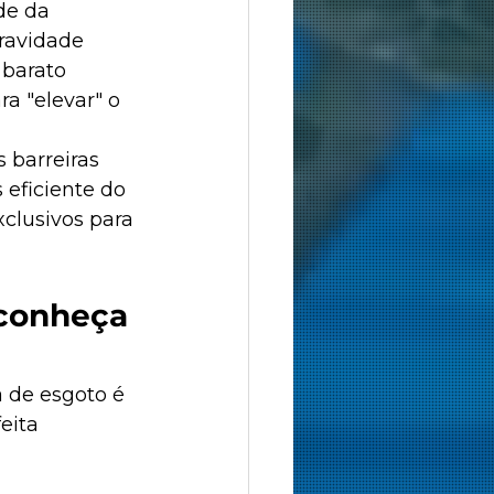
de da 
ravidade 
 barato 
a "elevar" o 
s barreiras 
eficiente do 
clusivos para 
 conheça 
 de esgoto é 
eita 