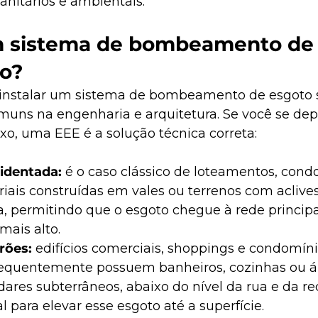
sanitários e ambientais.
 sistema de bombeamento de 
io?
 instalar um sistema de bombeamento de esgoto 
muns na engenharia e arquitetura. Se você se d
xo, uma EEE é a solução técnica correta:
identada: 
é o caso clássico de loteamentos, cond
riais construídas em vales ou terrenos com aclives
, permitindo que o esgoto chegue à rede principal
ais alto.
rões: 
edifícios comerciais, shoppings e condomíni
frequentemente possuem banheiros, cozinhas ou á
ares subterrâneos, abaixo do nível da rua e da red
l para elevar esse esgoto até a superfície.