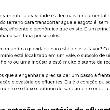
eamento, a gravidade é a lei mais fundamental. Ut
 do terreno para transportar água e esgoto é, sem 
es, eficiente e econômico que existe. É um princí
aria sanitária por séculos.
e quando a gravidade não está a nosso favor? O q
nio está localizado em um vale, o subsolo de u
heiro ou uma indústria está muito distante da red
 que a engenharia precisa dar um passo à frente,
ção elevatória de efluentes. Ela é o coração puls
ento e o fluxo contínuo do saneamento onde a t
 estação elevatória de efluen