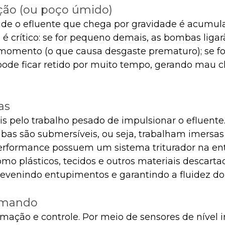
ção (ou poço úmido)
onde o efluente que chega por gravidade é acumul
 crítico: se for pequeno demais, as bombas ligar
 momento (o que causa desgaste prematuro); se fo
pode ficar retido por muito tempo, gerando mau c
as
is pelo trabalho pesado de impulsionar o efluente
as são submersíveis, ou seja, trabalham imersas 
erformance possuem um sistema triturador na ent
mo plásticos, tecidos e outros materiais descarta
evenindo entupimentos e garantindo a fluidez do
omando
mação e controle. Por meio de sensores de nível i