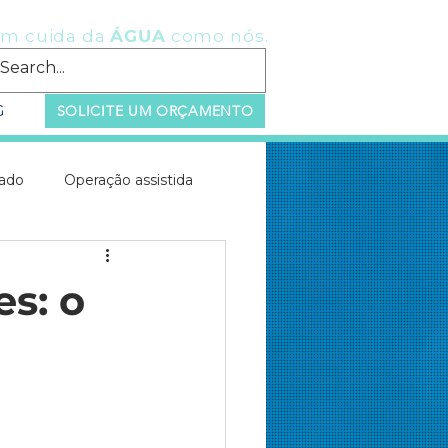
m cuida da
ÁGUA
como nós.
G
SOLICITE UM ORÇAMENTO
zado
Operação assistida
luentes
es: o
es
eta
elev
 de tratamento de água